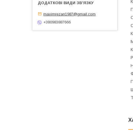
К
П
maximrezan1987@gmail.com
С
+380983887666
С
К
М
К
Р
Н
Ф
П
Щ
Т
Х