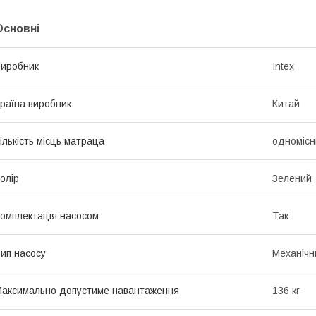
Основні
иробник
Intex
раїна виробник
Китай
ількість місць матраца
одномісн
олір
Зелений
омплектація насосом
Так
ип насосу
Механічн
аксимально допустиме навантаження
136 кг