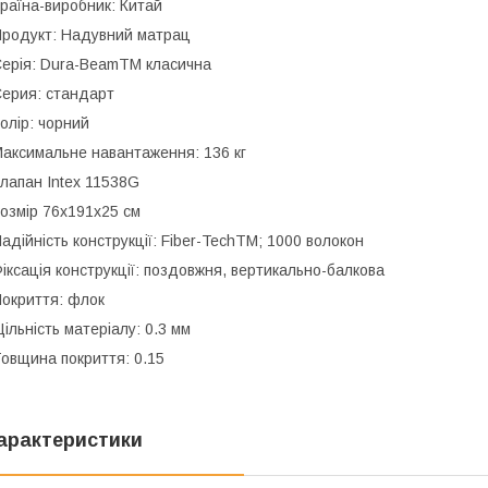
раїна-виробник: Китай
родукт: Надувний матрац
ерія: Dura-BeamTM класична
ерия: стандарт
олір: чорний
аксимальне навантаження: 136 кг
лапан Intex 11538G
озмір 76x191x25 см
адійність конструкції: Fiber-TechTM; 1000 волокон
іксація конструкції: поздовжня, вертикально-балкова
окриття: флок
ільність матеріалу: 0.3 мм
овщина покриття: 0.15
арактеристики