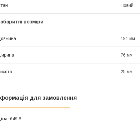
Стан
Новий
Габаритні розміри
Довжина
191 мм
Ширина
76 мм
исота
25 мм
нформація для замовлення
іна:
649 ₴