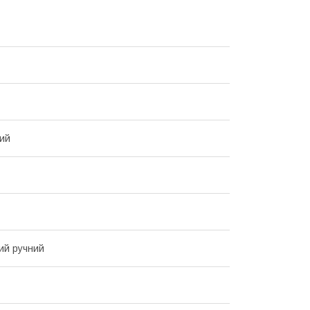
ий
ий ручний