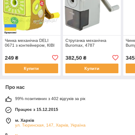
Чинка механічна DELI
Стругачка механічна
Чинк
0671 з контейнером, КІВІ
Buromax, 4787
Bum
249
382,50
345
₴
₴
Купити
Купити
Про нас
99% позитивних з 402 відгуків за рік
Працює з 15.12.2015
м. Харків
ул. Тюринская, 147, Харків, Україна