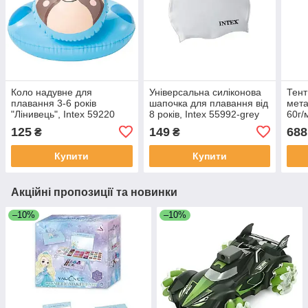
Коло надувне для
Універсальна силіконова
Тент
плавання 3-6 років
шапочка для плавання від
мет
"Лінивець", Intex 59220
8 років, Intex 55992-grey
60г
125
149
688
₴
₴
Купити
Купити
Акційні пропозиції та новинки
–10%
–10%