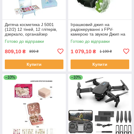
Дитяча косметика J 5001
Іграшковий джип на
(12/2) 12 тіней, 12 глітерів,
радіокеруванні з FPV-
дзеркало, органайзер
камерою та звуком Джип на
ролекових колесах з
Готово до відправки
Готово до відправки
підсвічуванням
809,10
1 079,10
₴
₴
899 ₴
1 199 ₴
Купити
Купити
–10%
–10%