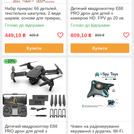
Набір прикрас 66 деталей,
Дитячий квадрокоптер E88
текстильна шкатулка, 2 види
PRO дрон для дітей з
шармів, основи для прикрас,
камерою HD, FPV до 20 хв.
металеві підвіски, 5568-4А
польоту \ кейс
Готово до відправки
Готово до відправки
449,10
809,10
₴
₴
499 ₴
899 ₴
Купити
Купити
–10%
Дитячий квадрокоптер E88
Човен на радіокеруванні
PRO дрон для дітей з
керування з додатка, Wi-Fi