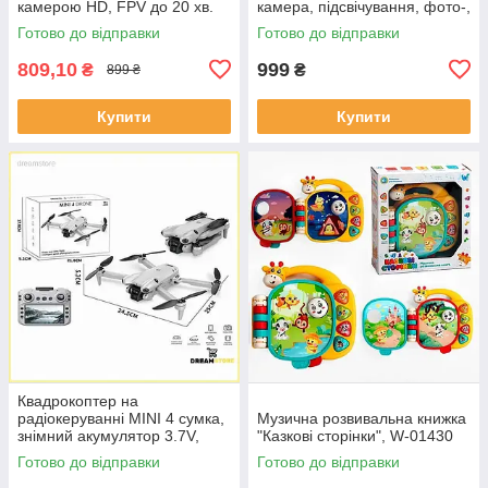
камерою HD, FPV до 20 хв.
камера, підсвічування, фото-,
польоту \ кейс
відеозйомка, вбудованний
Готово до відправки
Готово до відправки
акумулятор
809,10
999
₴
₴
899 ₴
Купити
Купити
Квадрокоптер на
радіокеруванні MINI 4 сумка,
Музична розвивальна книжка
знімний акумулятор 3.7V,
"Казкові сторінки", W-01430
пульт 2.4 GHz з екраном,
Готово до відправки
Готово до відправки
USB, headless, Wi-Fi