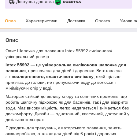
Доступна доставка
Опис
Характеристики
Доставка
Оплата
Умови п
Опис
Опис Шапочка для плавання Intex 55992 силіконова/
універсальний розмір
Intex 55992
— це
універсальна силіконова шапочка для
плавання
, призначена для дітей і дорослих. Виготовлена
з
гіпоалергенного, еластичного силікону
, який щільно
прилягає до голови, не пропускаючи воду до волосся і
мінімізуючи опір у воді.
Матеріал стійкий до впливу хлору та сонячних променів, що
робить шапочку підхожою як для басейнів, так і для відкритої
води. Має високу міцність, легко надягається і знімається без
дискомфорту. Дизайн — однотонний, класичний, доступний у
декількох кольорах.
Підходить для тренувань, аматорського плавання, занять
аквааеробікою, а також для дітей від 6 років і дорослих.