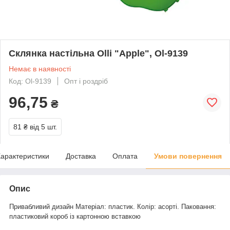
Склянка настільна Olli "Apple", Ol-9139
Немає в наявності
Код: Ol-9139
Опт і роздріб
96,75
₴
81 ₴
від 5 шт.
арактеристики
Доставка
Оплата
Умови повернення
Опис
Привабливий дизайн Матеріал: пластик. Колір: асорті. Паковання:
пластиковий короб із картонною вставкою