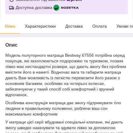
Доступна доставка
Опис
Характеристики
Доставка
Оплата
Умови п
Опис
Модель полуторного матраца Bestway 67556 потрібна серед
покупців, які захоплюються подорожжю та туризмом, позаяк
ліжко має нестандартні розміри, що дають змогу без проблем
вмістити його в наметі. Водночас вага та габарити матраца
дають Вам можливість із легкістю перевозити його разом з
основним багажем, особливо на чотирьох колесах,
забезпечуючи у такий спосіб собі комфортний і зручний
відпочинок.
Особлива конструкція матраца дає змогу підтримувати тіло
людини в правильному положенні, роблячи ваш сон
максимально комфортним
У матраци цієї серії вбудовані спеціальні клапани, які дають
змогу швидко накачувати та здувати ліжко за допомогою