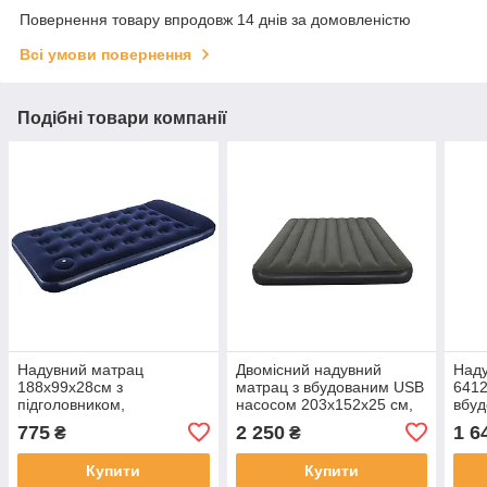
Повернення товару впродовж 14 днів за домовленістю
Всі умови повернення
Подібні товари компанії
Надувний матрац
Двомісний надувний
Наду
188x99x28см з
матрац з вбудованим USB
6412
підголовником,
насосом 203х152х25 см,
вбуд
вбудований ножний насос,
Bestway 6716S
Одн
775
2 250
1 6
₴
₴
Bestway 67224
Купити
Купити