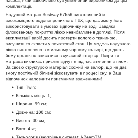
насоса, який завбачливо був увімкнений виробником до цієї
комплектації.
Надувний матрац Bestway 67556 виготовлений із
високоміцного водонепроникного ПВХ, що дає змогу його
використовувати в умовах відпочинку на воді. Завдяки
флокованому покриттю ліжко невибагливе в догляді. Після
експлуатації виріб досить протерти вологою тканиною,
висушити та скласти у початковий стан. Ця модель надувного
ліжка виготовлена в стильному чорному кольорі, що дасть
йому органічно вписатися в сучасний інтер'єр. Покриття
матраца викликає приємні відчуття під час зіткнення з тілом.
За своєю структурою матеріал схожий на велюр, що не дає
змогу постільній білизні зісковзувати в процесі сну, а Ваш
відпочинок наповнити приємними враженнями!
Тип: Twin;
Кількість місць: 1;
Ширина: 99 см;
Довжина: 188 см;
Висота: 30 см;
Вага: 4 кг;
Технологія (внутрішня ситема): I-BeamTM: