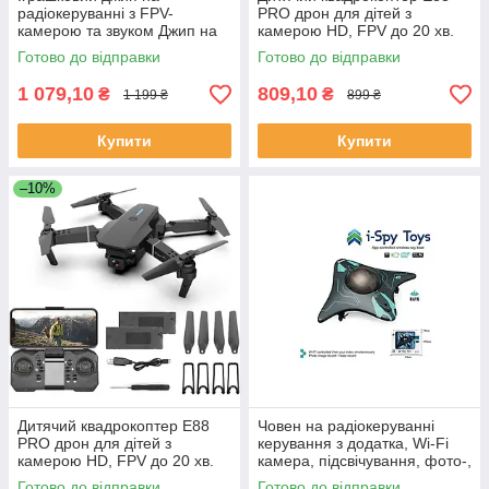
радіокеруванні з FPV-
PRO дрон для дітей з
камерою та звуком Джип на
камерою HD, FPV до 20 хв.
ролекових колесах з
польоту \ кейс
Готово до відправки
Готово до відправки
підсвічуванням
1 079,10
809,10
₴
₴
1 199 ₴
899 ₴
Купити
Купити
–10%
Дитячий квадрокоптер E88
Човен на радіокеруванні
PRO дрон для дітей з
керування з додатка, Wi-Fi
камерою HD, FPV до 20 хв.
камера, підсвічування, фото-,
польоту \ кейс
відеозйомка, вбудованний
Готово до відправки
Готово до відправки