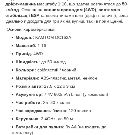
дріфт-машина
масштабу
1:16
, що здатна розганятися до
50
км/год
. Оснащена
повним приводом (4WD)
,
системою
стабілізації ESP
та двома типами шин (дріфт і гоночні), вона
ідеально підходить для гри як на вулиці, так і в приміщенні.
Основні характеристики:
Модель:
KAMTOM DC162A
Масштаб:
1:16
Привід:
4WD
Швидкість:
до 50 км/год
Кольори:
сріблястий / чорний
Матеріали:
ABS-пластик, метал, нейлон
Розмір авто:
27.5 x 12 x 9 см
Акумулятор:
7.4V 600mAh Li-ion (у комплекті)
Час роботи:
25–30 хвилин
Час заряджання:
близько 120 хвилин
Керування:
2.4GHz, до 50 м
Батарейки для пульта:
3x AA (не входять до
комплекту)