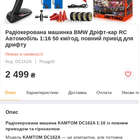
Радіокерована машинка BMW Дріфт-кар RC
Автомобіль 1:16 50 км/год, повний привід для
дрифту
Немає в наявності
Код: DC162A
Роздріб
2 499
₴
Опис
Характеристики
Доставка
Оплата
Умови п
Опис
Радіокерована машина KAMTOM DC162A 1:16 із повним
приводом та гіроскопом
Модель
KAMTOM DC162A
— це компактна, але потужна