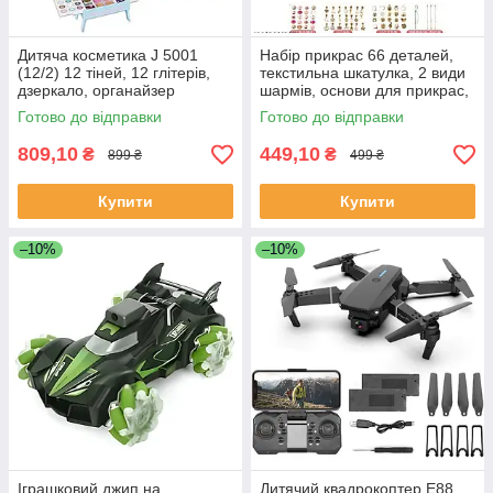
Дитяча косметика J 5001
Набір прикрас 66 деталей,
(12/2) 12 тіней, 12 глітерів,
текстильна шкатулка, 2 види
дзеркало, органайзер
шармів, основи для прикрас,
металеві підвіски, 5568-4А
Готово до відправки
Готово до відправки
809,10
449,10
₴
₴
899 ₴
499 ₴
Купити
Купити
–10%
–10%
Іграшковий джип на
Дитячий квадрокоптер E88