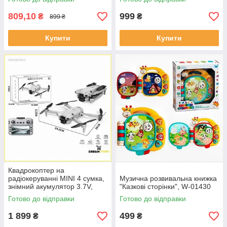
акумулятор
809,10
999
₴
₴
899 ₴
Купити
Купити
Квадрокоптер на
радіокеруванні MINI 4 сумка,
Музична розвивальна книжка
знімний акумулятор 3.7V,
"Казкові сторінки", W-01430
пульт 2.4 GHz з екраном,
Готово до відправки
Готово до відправки
USB, headless, Wi-Fi
1 899
499
₴
₴