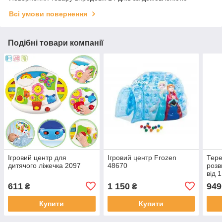
Всі умови повернення
Подібні товари компанії
Ігровий центр для
Ігровий центр Frozen
Тере
дитячого ліжечка 2097
48670
розв
від 
611
1 150
949
₴
₴
Купити
Купити