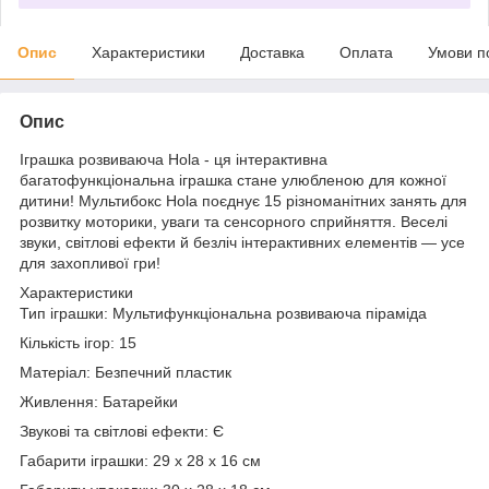
Опис
Характеристики
Доставка
Оплата
Умови п
Опис
Іграшка розвиваюча Hola - ця інтерактивна
багатофункціональна іграшка стане улюбленою для кожної
дитини! Мультибокс Hola поєднує 15 різноманітних занять для
розвитку моторики, уваги та сенсорного сприйняття. Веселі
звуки, світлові ефекти й безліч інтерактивних елементів — усе
для захопливої гри!
Характеристики
Тип іграшки: Мультифункціональна розвиваюча піраміда
Кількість ігор: 15
Матеріал: Безпечний пластик
Живлення: Батарейки
Звукові та світлові ефекти: Є
Габарити іграшки: 29 х 28 х 16 см