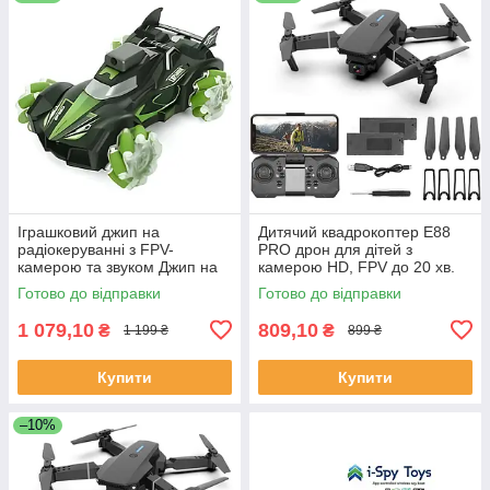
Іграшковий джип на
Дитячий квадрокоптер E88
радіокеруванні з FPV-
PRO дрон для дітей з
камерою та звуком Джип на
камерою HD, FPV до 20 хв.
ролекових колесах з
польоту \ кейс
Готово до відправки
Готово до відправки
підсвічуванням
1 079,10
809,10
₴
₴
1 199 ₴
899 ₴
Купити
Купити
–10%