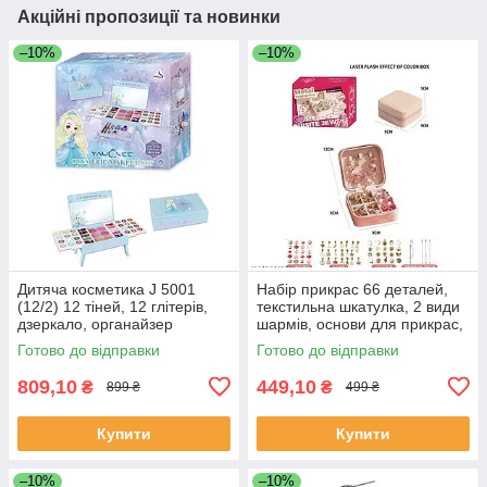
Акційні пропозиції та новинки
–10%
–10%
Дитяча косметика J 5001
Набір прикрас 66 деталей,
(12/2) 12 тіней, 12 глітерів,
текстильна шкатулка, 2 види
дзеркало, органайзер
шармів, основи для прикрас,
металеві підвіски, 5568-4А
Готово до відправки
Готово до відправки
809,10
449,10
₴
₴
899 ₴
499 ₴
Купити
Купити
–10%
–10%