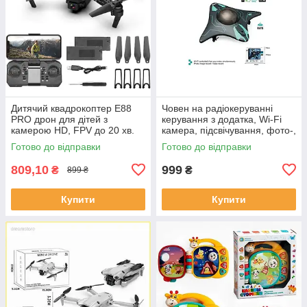
Дитячий квадрокоптер E88
Човен на радіокеруванні
PRO дрон для дітей з
керування з додатка, Wi-Fi
камерою HD, FPV до 20 хв.
камера, підсвічування, фото-,
польоту \ кейс
відеозйомка, вбудованний
Готово до відправки
Готово до відправки
акумулятор
809,10
999
₴
₴
899 ₴
Купити
Купити