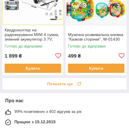
Квадрокоптер на
радіокеруванні MINI 4 сумка,
Музична розвивальна книжка
знімний акумулятор 3.7V,
"Казкові сторінки", W-01430
пульт 2.4 GHz з екраном,
Готово до відправки
Готово до відправки
USB, headless, Wi-Fi
1 899
499
₴
₴
Купити
Купити
Показати ще
Про нас
99% позитивних з 402 відгуків за рік
Працює з 15.12.2015