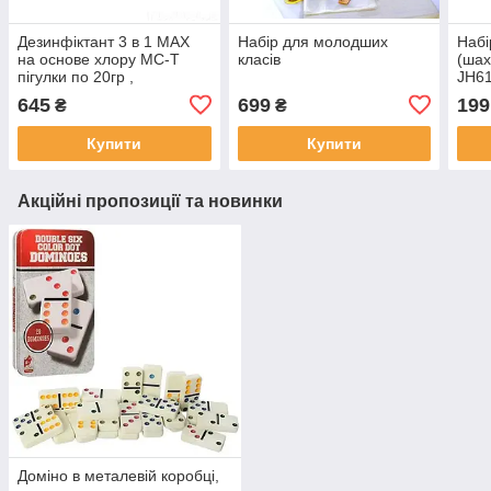
Дезинфіктант 3 в 1 МАХ
Набір для молодших
Набі
на основе хлору MC-T
класів
(шах
пігулки по 20гр ,
JH6
AquaDoctor 80052, 1 кг
645
699
199
₴
₴
Купити
Купити
Акційні пропозиції та новинки
Доміно в металевій коробці,