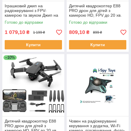
Іграшковий джип на
Дитячий квадрокоптер E88
радіокеруванні з FPV-
PRO дрон для дітей з
камерою та звуком Джип на
камерою HD, FPV до 20 хв.
ролекових колесах з
польоту \ кейс
Готово до відправки
Готово до відправки
підсвічуванням
1 079,10
809,10
₴
₴
1 199 ₴
899 ₴
Купити
Купити
–10%
Дитячий квадрокоптер E88
Човен на радіокеруванні
PRO дрон для дітей з
керування з додатка, Wi-Fi
камерою HD, FPV до 20 хв.
камера, підсвічування, фото-,