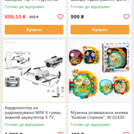
польоту \ кейс
відеозйомка, вбудованний
Готово до відправки
Готово до відправки
акумулятор
809,10
999
₴
₴
899 ₴
Купити
Купити
Квадрокоптер на
радіокеруванні MINI 4 сумка,
Музична розвивальна книжка
знімний акумулятор 3.7V,
"Казкові сторінки", W-01430
пульт 2.4 GHz з екраном,
Готово до відправки
Готово до відправки
USB, headless, Wi-Fi