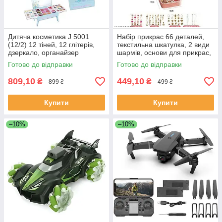
Дитяча косметика J 5001
Набір прикрас 66 деталей,
(12/2) 12 тіней, 12 глітерів,
текстильна шкатулка, 2 види
дзеркало, органайзер
шармів, основи для прикрас,
металеві підвіски, 5568-4А
Готово до відправки
Готово до відправки
809,10
449,10
₴
₴
899 ₴
499 ₴
Купити
Купити
–10%
–10%