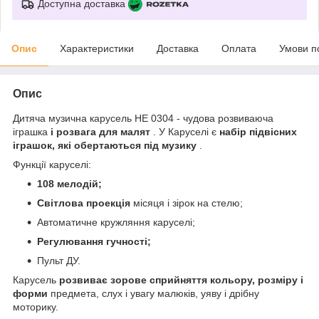
Доступна доставка
Опис
Характеристики
Доставка
Оплата
Умови п
Опис
Дитяча музична карусель НЕ 0304 - чудова розвиваюча
іграшка
і розвага для малят
. У Каруселі є
набір підвісних
іграшок, які обертаються під музику
.
Функції каруселі:
108 мелодій;
Світлова проекція
місяця і зірок на стелю;
Автоматичне кружляння каруселі;
Регулювання гучності;
Пульт ДУ.
Карусель
розвиває зорове сприйняття кольору, розміру і
форми
предмета, слух і увагу малюків, уяву і дрібну
моторику.