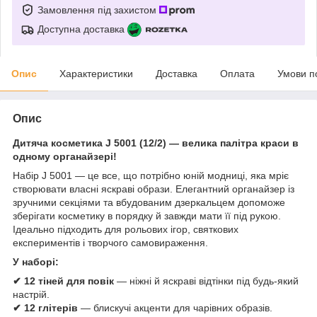
Замовлення під захистом
Доступна доставка
Опис
Характеристики
Доставка
Оплата
Умови п
Опис
Дитяча косметика J 5001 (12/2) — велика палітра краси в
одному органайзері!
Набір J 5001 — це все, що потрібно юній модниці, яка мріє
створювати власні яскраві образи. Елегантний органайзер із
зручними секціями та вбудованим дзеркальцем допоможе
зберігати косметику в порядку й завжди мати її під рукою.
Ідеально підходить для рольових ігор, святкових
експериментів і творчого самовираження.
У наборі:
✔ 12 тіней для повік
— ніжні й яскраві відтінки під будь-який
настрій.
✔ 12 глітерів
— блискучі акценти для чарівних образів.