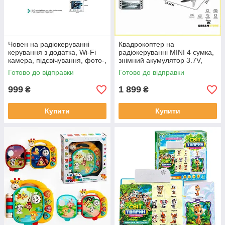
Човен на радіокеруванні
Квадрокоптер на
керування з додатка, Wi-Fi
радіокеруванні MINI 4 сумка,
камера, підсвічування, фото-,
знімний акумулятор 3.7V,
відеозйомка, вбудованний
пульт 2.4 GHz з екраном,
Готово до відправки
Готово до відправки
акумулятор
USB, headless, Wi-Fi
999
1 899
₴
₴
Купити
Купити