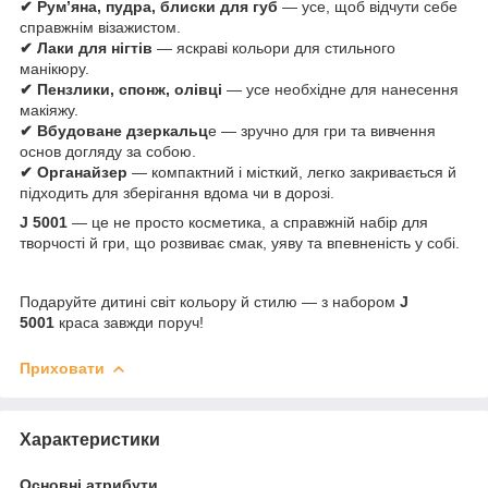
✔ Рум’яна, пудра, блиски для губ
— усе, щоб відчути себе
справжнім візажистом.
✔ Лаки для нігтів
— яскраві кольори для стильного
манікюру.
✔ Пензлики, спонж, олівці
— усе необхідне для нанесення
макіяжу.
✔ Вбудоване дзеркальц
е — зручно для гри та вивчення
основ догляду за собою.
✔ Органайзер
— компактний і місткий, легко закривається й
підходить для зберігання вдома чи в дорозі.
J 5001
— це не просто косметика, а справжній набір для
творчості й гри, що розвиває смак, уяву та впевненість у собі.
Подаруйте дитині світ кольору й стилю — з набором
J
5001
краса завжди поруч!
Приховати
Характеристики
Основні атрибути