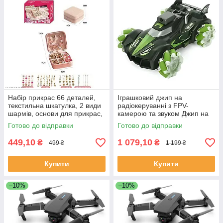
Набір прикрас 66 деталей,
Іграшковий джип на
текстильна шкатулка, 2 види
радіокеруванні з FPV-
шармів, основи для прикрас,
камерою та звуком Джип на
металеві підвіски, 5568-4А
ролекових колесах з
Готово до відправки
Готово до відправки
підсвічуванням
449,10
1 079,10
₴
₴
499 ₴
1 199 ₴
Купити
Купити
–10%
–10%