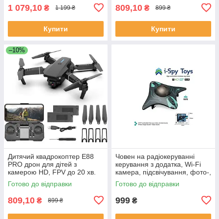
1 079,10
809,10
₴
₴
1 199 ₴
899 ₴
Купити
Купити
–10%
Дитячий квадрокоптер E88
Човен на радіокеруванні
PRO дрон для дітей з
керування з додатка, Wi-Fi
камерою HD, FPV до 20 хв.
камера, підсвічування, фото-,
польоту \ кейс
відеозйомка, вбудованний
Готово до відправки
Готово до відправки
акумулятор
809,10
999
₴
₴
899 ₴