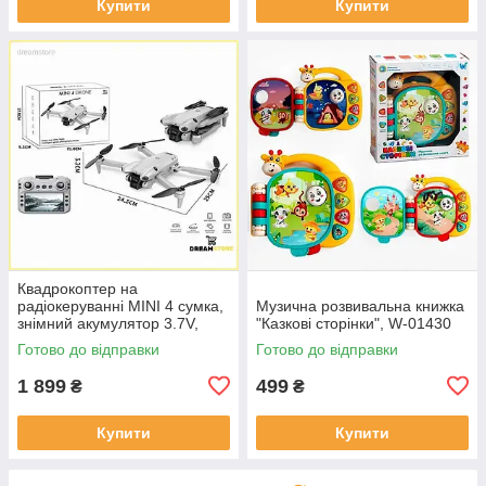
Купити
Купити
Квадрокоптер на
радіокеруванні MINI 4 сумка,
Музична розвивальна книжка
знімний акумулятор 3.7V,
"Казкові сторінки", W-01430
пульт 2.4 GHz з екраном,
Готово до відправки
Готово до відправки
USB, headless, Wi-Fi
1 899
499
₴
₴
Купити
Купити