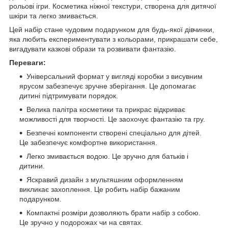
рольові ігри. Косметика ніжної текстури, створена для дитячої
шкіри та легко змивається.
Цей набір стане чудовим подарунком для будь-якої дівчинки,
яка любить експериментувати з кольорами, прикрашати себе,
вигадувати казкові образи та розвивати фантазію.
Переваги:
Універсальний формат у вигляді коробки з висувним
ярусом забезпечує зручне зберігання. Це допомагає
дитині підтримувати порядок.
Велика палітра косметики та прикрас відкриває
можливості для творчості. Це заохочує фантазію та гру.
Безпечні компоненти створені спеціально для дітей.
Це забезпечує комфортне використання.
Легко змивається водою. Це зручно для батьків і
дитини.
Яскравий дизайн з мультяшним оформленням
викликає захоплення. Це робить набір бажаним
подарунком.
Компактні розміри дозволяють брати набір з собою.
Це зручно у подорожах чи на святах.