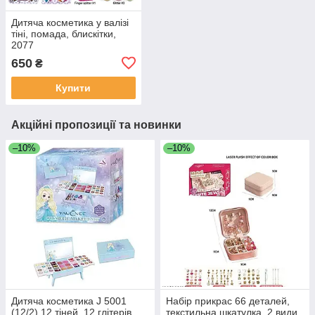
Дитяча косметика у валізі
тіні, помада, блискітки,
2077
650
₴
Купити
Акційні пропозиції та новинки
–10%
–10%
Дитяча косметика J 5001
Набір прикрас 66 деталей,
(12/2) 12 тіней, 12 глітерів,
текстильна шкатулка, 2 види