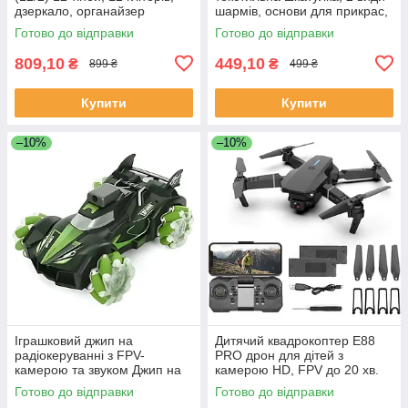
дзеркало, органайзер
шармів, основи для прикрас,
металеві підвіски, 5568-4А
Готово до відправки
Готово до відправки
809,10
449,10
₴
₴
899 ₴
499 ₴
Купити
Купити
–10%
–10%
Іграшковий джип на
Дитячий квадрокоптер E88
радіокеруванні з FPV-
PRO дрон для дітей з
камерою та звуком Джип на
камерою HD, FPV до 20 хв.
ролекових колесах з
польоту \ кейс
Готово до відправки
Готово до відправки
підсвічуванням