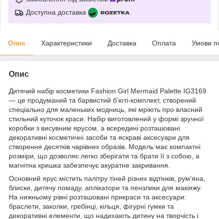
Доступна доставка
Опис
Характеристики
Доставка
Оплата
Умови п
Опис
Дитячий набір косметики Fashion Girl Mermaid Palette IG3169
— це продуманий та барвистий б’юті-комплект, створений
спеціально для маленьких модниць, які мріють про власний
стильний куточок краси. Набір виготовлений у формі зручної
коробки з висувним ярусом, а всередині розташовані
декоративні косметичні засоби та яскраві аксесуари для
створення десятків чарівних образів. Модель має компактні
розміри, що дозволяє легко зберігати та брати її з собою, а
магнітна кришка забезпечує акуратне закривання.
Основний ярус містить палітру тіней різних відтінків, рум’яна,
блиски, дитячу помаду, аплікатори та пензлики для макіяжу.
На нижньому рівні розташовані прикраси та аксесуари:
браслети, заколки, гребінці, кільця, фігурні гумки та
декоративні елементи, що надихають дитину на творчість і