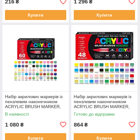
216
1 296
₴
₴
Купити
Купити
Набір акрилових маркерів із
Набір акрилових маркерів із
пензлевим наконечником
пензлевим наконечником
ACRYLIC BRUSH MARKER,
ACRYLIC BRUSH MARKER,
60 кольорів, DMX-2025A-60
48 кольорів, DMX-2025A-48
В наявності
Готово до відправки
1 080
864
₴
₴
Купити
Купити