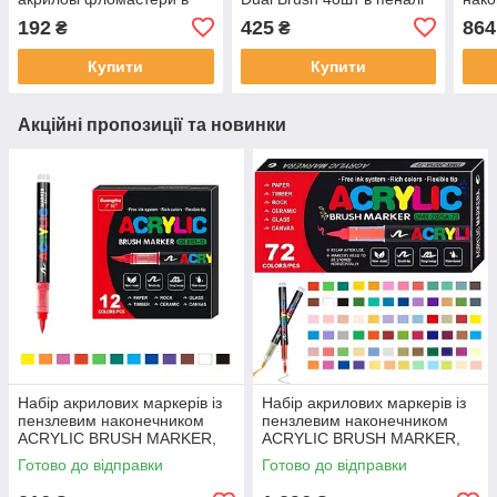
кейсі, Yulin Y-04-24
BRU
192
425
864
₴
₴
коль
Купити
Купити
Акційні пропозиції та новинки
Набір акрилових маркерів із
Набір акрилових маркерів із
пензлевим наконечником
пензлевим наконечником
ACRYLIC BRUSH MARKER,
ACRYLIC BRUSH MARKER,
12 кольорів, DMX-2025A-12
72 кольори, DMX-2025A-72
Готово до відправки
Готово до відправки