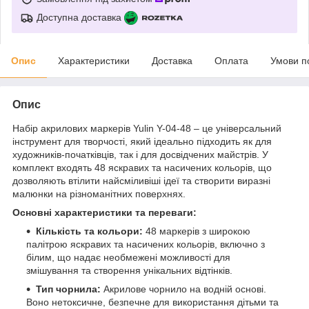
Доступна доставка
Опис
Характеристики
Доставка
Оплата
Умови п
Опис
Набір акрилових маркерів Yulin Y-04-48 – це універсальний
інструмент для творчості, який ідеально підходить як для
художників-початківців, так і для досвідчених майстрів. У
комплект входять 48 яскравих та насичених кольорів, що
дозволяють втілити найсміливіші ідеї та створити виразні
малюнки на різноманітних поверхнях.
Основні характеристики та переваги:
Кількість та кольори:
48 маркерів з широкою
палітрою яскравих та насичених кольорів, включно з
білим, що надає необмежені можливості для
змішування та створення унікальних відтінків.
Тип чорнила:
Акрилове чорнило на водній основі.
Воно нетоксичне, безпечне для використання дітьми та