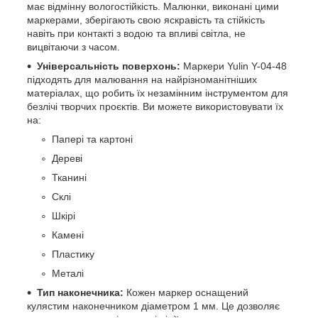
має відмінну вологостійкість. Малюнки, виконані цими
маркерами, зберігають свою яскравість та стійкість
навіть при контакті з водою та впливі світла, не
вицвітаючи з часом.
Універсальність поверхонь:
Маркери Yulin Y-04-48
підходять для малювання на найрізноманітніших
матеріалах, що робить їх незамінним інструментом для
безлічі творчих проєктів. Ви можете використовувати їх
на:
Папері та картоні
Дереві
Тканині
Склі
Шкірі
Камені
Пластику
Металі
Тип наконечника:
Кожен маркер оснащений
кулястим наконечником діаметром 1 мм. Це дозволяє