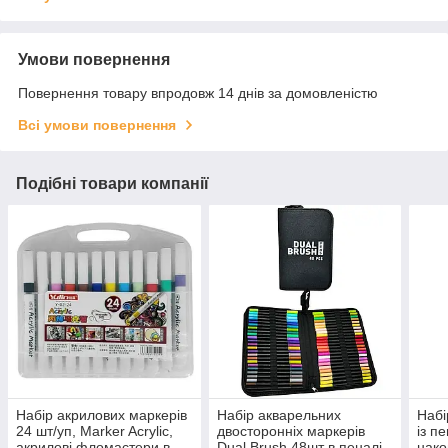
Умови повернення
Повернення товару впродовж 14 днів за домовленістю
Всі умови повернення
Подібні товари компанії
Набір акрилових маркерів
Набір акварельних
Набі
24 шт/уп, Marker Acrylic,
двосторонніх маркерів
із п
акрилові фломастери в
Dual Brush 48шт в пеналі
нак