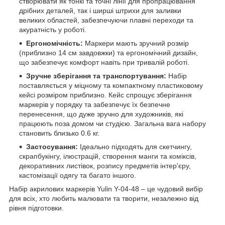
створювати як тонкі та точні лінії для пропрацювання
дрібних деталей, так і ширші штрихи для заливки
великих областей, забезпечуючи плавні переходи та
акуратність у роботі.
Ергономічність:
Маркери мають зручний розмір
(приблизно 14 см завдовжки) та ергономічний дизайн,
що забезпечує комфорт навіть при тривалій роботі.
Зручне зберігання та транспортування:
Набір
поставляється у міцному та компактному пластиковому
кейсі розміром приблизно. Кейс спрощує зберігання
маркерів у порядку та забезпечує їх безпечне
перенесення, що дуже зручно для художників, які
працюють поза домом чи студією. Загальна вага набору
становить близько 0.6 кг.
Застосування:
Ідеально підходять для скетчингу,
скрапбукінгу, ілюстрацій, створення манги та коміксів,
декоративних листівок, розпису предметів інтер'єру,
кастомізації одягу та багато іншого.
Набір акрилових маркерів Yulin Y-04-48 – це чудовий вибір
для всіх, хто любить малювати та творити, незалежно від
рівня підготовки.