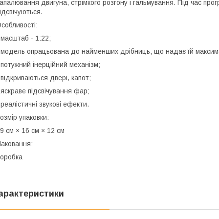
апалювання двигуна, стрімкого розгону і гальмування. Під час про
ідсвічуються.
собливості:
 масштаб - 1:22;
 модель опрацьована до найменших дрібниць, що надає їй максим
 потужний інерційний механізм;
 відкриваються двері, капот;
 яскраве підсвічування фар;
 реалістичні звукові ефекти.
озмір упаковки:
9 см × 16 см × 12 см
аковання:
оробка
арактеристики