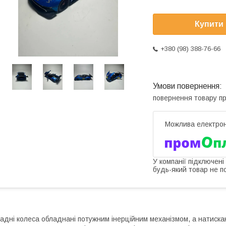
Купити
+380 (98) 388-76-66
повернення товару п
У компанії підключені
будь-який товар не п
адні колеса обладнані потужним інерційним механізмом, а натискан