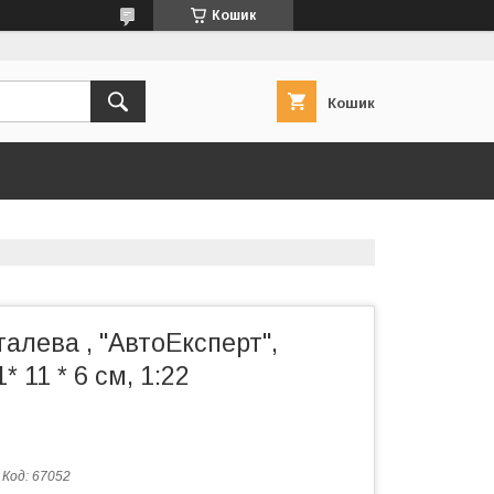
Кошик
Кошик
лева , "АвтоЕксперт",
* 11 * 6 см, 1:22
Код:
67052