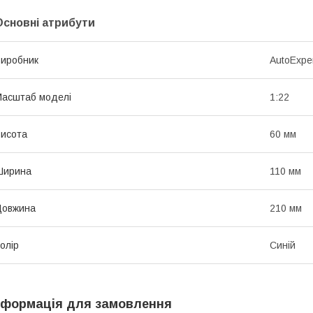
Основні атрибути
иробник
AutoExpe
асштаб моделі
1:22
исота
60 мм
Ширина
110 мм
Довжина
210 мм
олір
Синій
нформація для замовлення