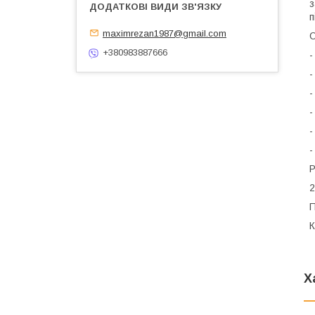
з
п
maximrezan1987@gmail.com
О
+380983887666
-
-
-
-
-
-
Р
2
П
К
Х