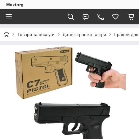
Maxtorg
Товари та послуги
Дитячі іграшки та ігри
Іграшки для