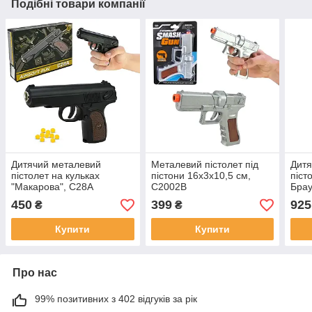
Подібні товари компанії
Дитячий металевий
Металевий пістолет під
Дитя
пістолет на кульках
пістони 16х3х10,5 см,
піст
"Макарова", С28А
C2002B
Брау
Gala
450
399
925
₴
₴
Купити
Купити
Про нас
99% позитивних з 402 відгуків за рік