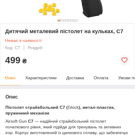
Дитячий металевий пістолет на кульках, C7
Немає в наявності
Код: С7
Роздріб
499
₴
Опис
Характеристики
Доставка
Оплата
Умови п
Опис
Пістолет страйкбольний C7 (
Glock
), метал-пластик,
пружинний механізм
Airsoft Gun
C7
— надійний страйкбольний пістолет
початкового рівня, який підійде для тренувань та активних
ігор. Корпус виготовлений із цинкового сплаву, що забезпечує