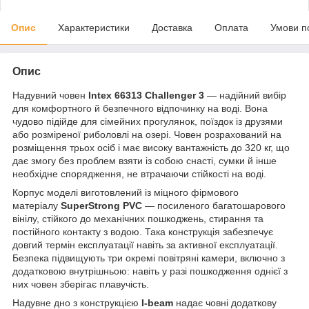
Опис
Характеристики
Доставка
Оплата
Умови п
Опис
Надувний човен
Intex 66313 Challenger 3
— надійний вибір
для комфортного й безпечного відпочинку на воді. Вона
чудово підійде для сімейних прогулянок, поїздок із друзями
або розміреної риболовлі на озері. Човен розрахований на
розміщення трьох осіб і має високу вантажність до 320 кг, що
дає змогу без проблем взяти із собою снасті, сумки й інше
необхідне спорядження, не втрачаючи стійкості на воді.
Корпус моделі виготовлений із міцного фірмового
матеріалу
SuperStrong PVC
— посиленого багатошарового
вінілу, стійкого до механічних пошкоджень, стирання та
постійного контакту з водою. Така конструкція забезпечує
довгий термін експлуатації навіть за активної експлуатації.
Безпека підвищують три окремі повітряні камери, включно з
додатковою внутрішньою: навіть у разі пошкодження однієї з
них човен зберігає плавучість.
Надувне дно з конструкцією
I-beam
надає човні додаткову