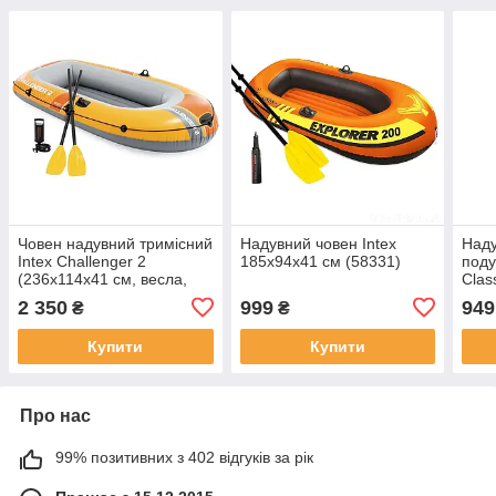
Човен надувний тримісний
Надувний човен Intex
Наду
Intex Challenger 2
185х94х41 см (58331)
поду
(236х114х41 см, весла,
Clas
насос), Intex 66312
191
2 350
999
949
₴
₴
Купити
Купити
Про нас
99% позитивних з 402 відгуків за рік