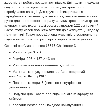
жорсткість і робить посадку зручнішою. Дві надувні подушки-
сиденья забезпечують комфорт під час тривалого
перебування на воді. Для зручності використання
передбачені кріплення для весел, надійні вимкнені носова
ручка для перенесення і страхувальний трос периметр. До
комплекту вже входять дві весла завдовжки 122 см і ручний
насос, тому човен повністю готовий до експлуатації відразу
після купівлі. Також передбачена можливість встановлення
підвісного мотора, що розширює варіанти пересування.
Основні особливості Intex 66313 Challenger 3:
Місткість: до 3 осіб
Розміри: 295 × 137 × 43 см
Максимальне навантаження: до 320 кг
Матеріал корпусу: посилений багатошаровий
вініл
SuperStrong PVC
Повітряні камери: 3 (включно з внутрішньою
допоміжною)
Надувне дно I-beam для підвищеного комфорту та
стійкості
Клапани Boston для швидкого накачування і