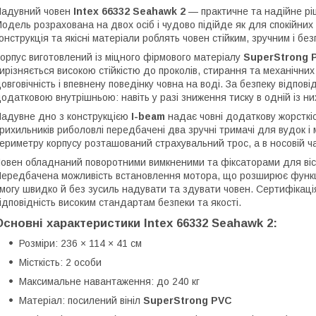
адувний човен
Intex 66332 Seahawk 2
— практичне та надійне рі
одель розрахована на двох осіб і чудово підійде як для спокійних
онструкція та якісні матеріали роблять човен стійким, зручним і без
орпус виготовлений із міцного фірмового матеріалу
SuperStrong 
ирізняється високою стійкістю до проколів, стирання та механічни
овговічність і впевнену поведінку човна на воді. За безпеку відпов
одатковою внутрішньою: навіть у разі зниження тиску в одній із них
адувне дно з конструкцією
I-beam
надає човні додаткову жорсткіс
рихильників риболовлі передбачені два зручні тримачі для вудок і
ериметру корпусу розташований страхувальний трос, а в носовій ч
овен обладнаний поворотними вимкненими та фіксаторами для віс
ередбачена можливість встановлення мотора, що розширює функц
могу швидко й без зусиль надувати та здувати човен. Сертифікац
ідповідність високим стандартам безпеки та якості.
Основні характеристики Intex 66332 Seahawk 2:
Розміри: 236 × 114 × 41 см
Місткість: 2 особи
Максимальне навантаження: до 240 кг
Матеріал: посилений вініл
SuperStrong PVC