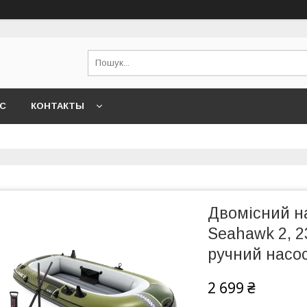
АС
КОНТАКТЫ
Двомісний н
Seahawk 2, 23
ручний насос
2 699 ₴