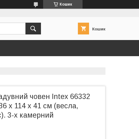
Кошик
Кошик
адувний човен Intex 66332
6 х 114 х 41 см (весла,
). 3-х камерний