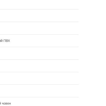
ий ПВХ
 човен