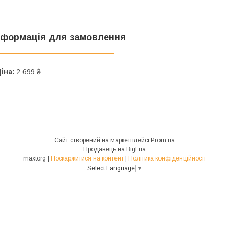
нформація для замовлення
іна:
2 699 ₴
Сайт створений на маркетплейсі
Prom.ua
Продавець на Bigl.ua
maxtorg |
Поскаржитися на контент
|
Політика конфіденційності
Select Language
▼