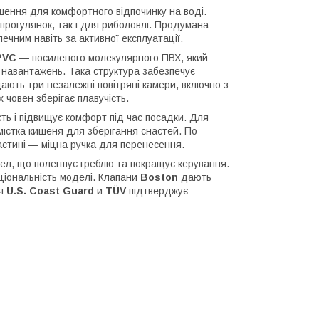
шення для комфортного відпочинку на воді.
 прогулянок, так і для риболовлі. Продумана
печним навіть за активної експлуатації.
PVC
— посиленого молекулярного ПВХ, який
х навантажень. Така структура забезпечує
ідають три незалежні повітряні камери, включно з
 човен зберігає плавучість.
ть і підвищує комфорт під час посадки. Для
 містка кишеня для зберігання снастей. По
астині — міцна ручка для перенесення.
ел, що полегшує греблю та покращує керування.
іональність моделі. Клапани
Boston
дають
ія
U.S. Coast Guard
и
TÜV
підтверджує