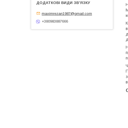
Н
М
maximrezan1987@gmail.com
к
+380983887666
К
в
д
д
Н
п
п
Ч
П
з
в