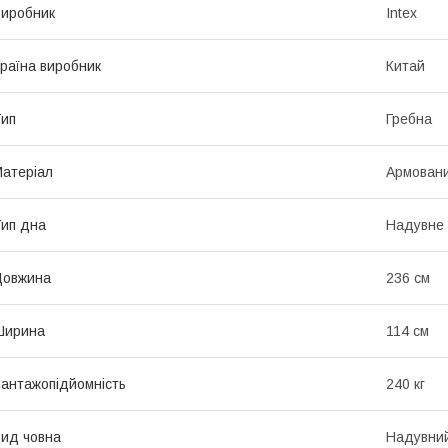
иробник
Intex
раїна виробник
Китай
ип
Гребна
атеріал
Армован
ип дна
Надувне
Довжина
236 см
Ширина
114 см
антажопідйомність
240 кг
ид човна
Надувний