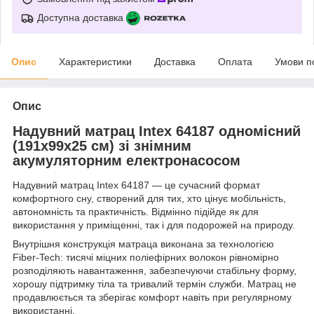
Доступна доставка
Опис
Характеристики
Доставка
Оплата
Умови п
Опис
Надувний матрац Intex 64187 одномісний
(191x99x25 см) зі знімним
акумуляторним електронасосом
Надувний матрац Intex 64187 — це сучасний формат
комфортного сну, створений для тих, хто цінує мобільність,
автономність та практичність. Відмінно підійде як для
використання у приміщенні, так і для подорожей на природу.
Внутрішня конструкція матраца виконана за технологією
Fiber-Tech: тисячі міцних поліефірних волокон рівномірно
розподіляють навантаження, забезпечуючи стабільну форму,
хорошу підтримку тіла та тривалий термін служби. Матрац не
продавлюється та зберігає комфорт навіть при регулярному
використанні.