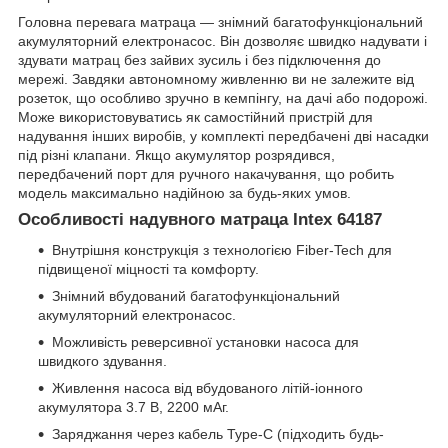
Головна перевага матраца — знімний багатофункціональний
акумуляторний електронасос. Він дозволяє швидко надувати і
здувати матрац без зайвих зусиль і без підключення до
мережі. Завдяки автономному живленню ви не залежите від
розеток, що особливо зручно в кемпінгу, на дачі або подорожі.
Може використовуватись як самостійний пристрій для
надування інших виробів, у комплекті передбачені дві насадки
під різні клапани. Якщо акумулятор розрядився,
передбачений порт для ручного накачування, що робить
модель максимально надійною за будь-яких умов.
Особливості надувного матраца Intex 64187
Внутрішня конструкція з технологією Fiber-Tech для
підвищеної міцності та комфорту.
Знімний вбудований багатофункціональний
акумуляторний електронасос.
Можливість реверсивної установки насоса для
швидкого здування.
Живлення насоса від вбудованого літій-іонного
акумулятора 3.7 В, 2200 мАг.
Заряджання через кабель Type-C (підходить будь-