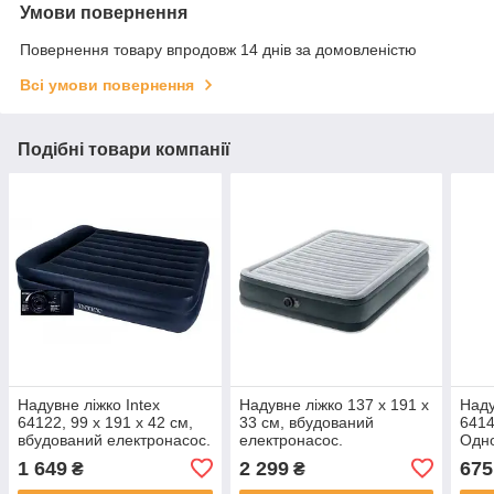
Умови повернення
Повернення товару впродовж 14 днів за домовленістю
Всі умови повернення
Подібні товари компанії
Надувне ліжко Intex
Надувне ліжко 137 x 191 x
Наду
64122, 99 х 191 х 42 см,
33 см, вбудований
6414
вбудований електронасос.
електронасос.
Одн
Односпальне
Півторамісна Intex 67768
1 649
2 299
675
₴
₴