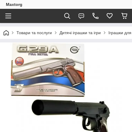
Maxtorg
Товари та послуги
Дитячі іграшки та ігри
Іграшки для