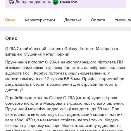
Доступна доставка
Опис
Характеристики
Доставка
Оплата
Умови п
Опис
G29A Cтрайкбольний пістолет Galaxy Пістолет Макарова з
імітацією глушника метал чорний
Пружинний пістолет G.29A є найпопулярнішого пістолета ПМ
зі знімною імітацією глушника, що стоїть на озброєнні силових
відомств Росії. Корпус пістолета суцільнометалевий. У
магазин вміщується 12 кульок BB 6 мм. Прицільні пристрої не
регульовані, пістолет призначений для стрільби на короткі
дистанції
Страйкбольна модель Galaxy G.29A (метал) чудова ігрова
бойового пістолета Макарова з високою якістю виготовлення.
Пружинний механізм надає кульці швидкість до 59 м/с. При
виготовленні використовуються оцинкований сплав і пластик,
вага зброї 470 г, з неї можна стріляти легко і точно. Модель
виконана у чорному кольорі. Місткість магазину одинадцять
страйкбольних куль. Ця ігрова зброя є абсолютно безпечною