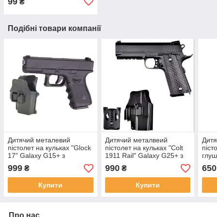
99
₴
Подібні товари компанії
Дитячий металевий
Дитячий металвеий
Дитя
пістолет на кульках "Glock
пістолет на кульках "Colt
піст
17" Galaxy G15+ з
1911 Rail" Galaxy G25+ з
глуш
кобурою
кобурою
G2A 
999
990
650
₴
₴
Купити
Купити
Про нас