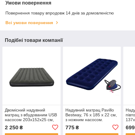
Умови повернення
Повернення товару впродовж 14 днів за домовленістю
Всі умови повернення
Подібні товари компанії
Двомісний надувний
Надувний матрац Pavillo
Над
матрац з вбудованим USB
Bestway, 76 х 185 х 22 см,
півт
насосом 203х152х25 см,
з ножним насосом.
137х
Bestway 6716S
Одномісний
670
2 250
775
699
₴
₴