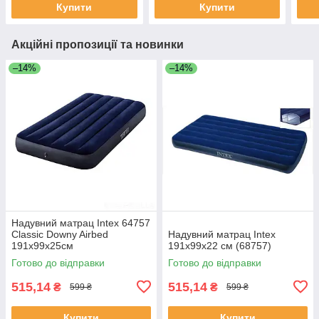
Купити
Купити
Акційні пропозиції та новинки
–14%
–14%
Надувний матрац Intex 64757
Classic Downy Airbed
Надувний матрац Intex
191х99х25см
191х99х22 см (68757)
Готово до відправки
Готово до відправки
515,14
515,14
₴
₴
599 ₴
599 ₴
Купити
Купити