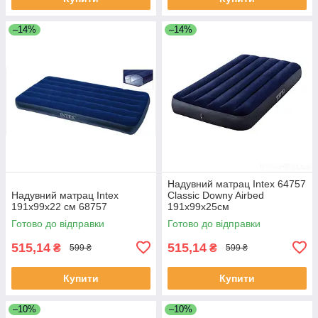
–14%
–14%
Надувний матрац Intex 64757
Надувний матрац Intex
Classic Downy Airbed
191х99х22 см 68757
191х99х25см
Готово до відправки
Готово до відправки
515,14
515,14
₴
₴
599 ₴
599 ₴
Купити
Купити
–10%
–10%