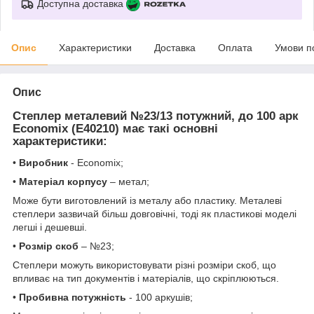
Доступна доставка
Опис
Характеристики
Доставка
Оплата
Умови п
Опис
Степлер металевий №23/13 потужний, до 100 арк
Economix (E40210) має такі основні
характеристики:
•
Виробник
- Economix;
•
Матеріал корпусу
– метал;
Може бути виготовлений із металу або пластику. Металеві
степлери зазвичай більш довговічні, тоді як пластикові моделі
легші і дешевші.
•
Розмір скоб
– №23;
Степлери можуть використовувати різні розміри скоб, що
впливає на тип документів і матеріалів, що скріплюються.
•
Пробивна потужність
- 100 аркушів;