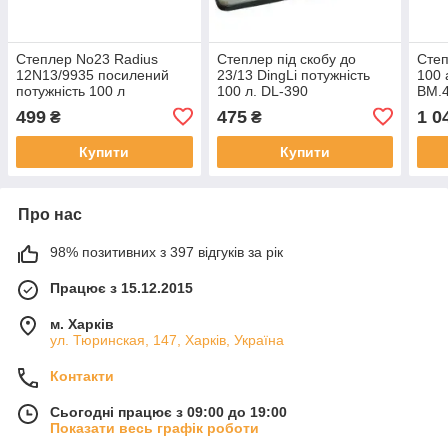
Степлер No23 Radius
Степлер під скобу до
Сте
12N13/9935 посилений
23/13 DingLi потужність
100 
потужність 100 л
100 л. DL-390
BM.
499
475
1 0
₴
₴
Купити
Купити
Про нас
98% позитивних з 397 відгуків за рік
Працює з 15.12.2015
м. Харків
ул. Тюринская, 147, Харків, Україна
Контакти
Сьогодні працює з 09:00 до 19:00
Показати весь графік роботи