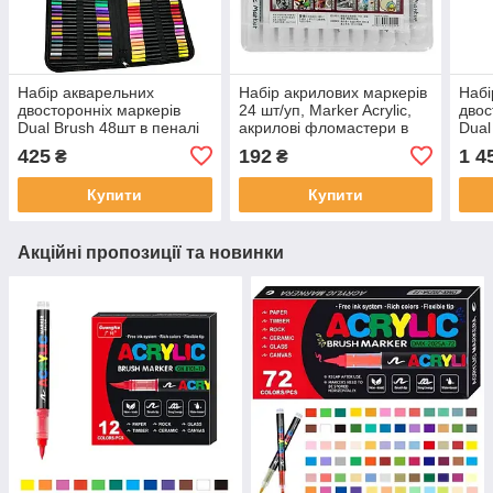
Набір акварельних
Набір акрилових маркерів
Набі
двосторонніх маркерів
24 шт/уп, Marker Acrylic,
двос
Dual Brush 48шт в пеналі
акрилові фломастери в
Dual
кейсі, Yulin Y-04-24
425
192
1 4
₴
₴
Купити
Купити
Акційні пропозиції та новинки