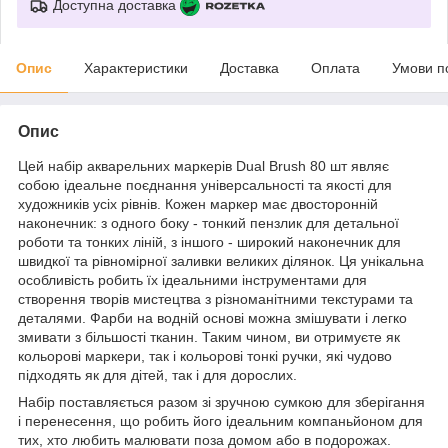
Доступна доставка
Опис
Характеристики
Доставка
Оплата
Умови п
Опис
Цей набір акварельних маркерів Dual Brush 80 шт являє
собою ідеальне поєднання універсальності та якості для
художників усіх рівнів. Кожен маркер має двосторонній
наконечник: з одного боку - тонкий пензлик для детальної
роботи та тонких ліній, з іншого - широкий наконечник для
швидкої та рівномірної заливки великих ділянок. Ця унікальна
особливість робить їх ідеальними інструментами для
створення творів мистецтва з різноманітними текстурами та
деталями. Фарби на водній основі можна змішувати і легко
змивати з більшості тканин. Таким чином, ви отримуєте як
кольорові маркери, так і кольорові тонкі ручки, які чудово
підходять як для дітей, так і для дорослих.
Набір поставляється разом зі зручною сумкою для зберігання
і перенесення, що робить його ідеальним компаньйоном для
тих, хто любить малювати поза домом або в подорожах.