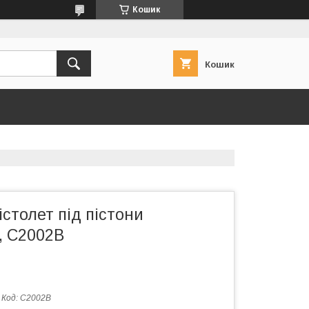
Кошик
Кошик
столет під пістони
, C2002B
Код:
C2002B