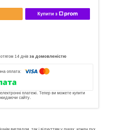
Купити з
ротягом 14 днів
за домовленістю
 електронні платежі. Тепер ви можете купити
окидаючи сайту.
нім виглядом, так і відчуттям у руках: кожен рух