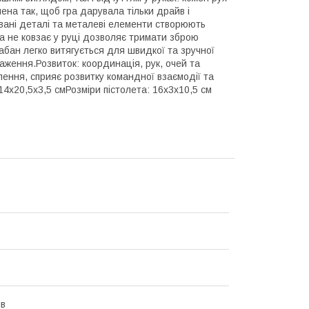
ена так, щоб гра дарувала тільки драйв і
овані деталі та металеві елементи створюють
яка не ковзає у руці дозволяє тримати зброю
абан легко витягується для швидкої та зручної
нтаження.Розвиток: координація, рук, очей та
лення, сприяє розвитку командної взаємодії та
14х20,5х3,5 смРозміри пістолета: 16х3х10,5 см
ів