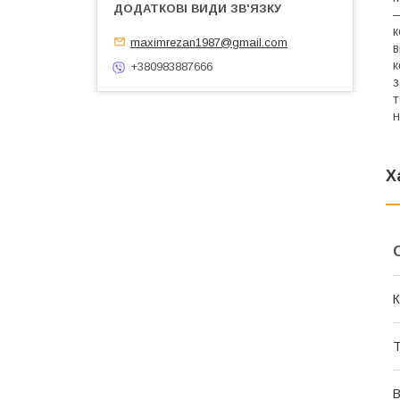
—
к
maximrezan1987@gmail.com
в
к
+380983887666
з
т
н
Х
К
Т
В