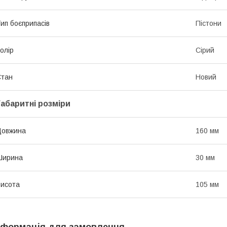
ип боєприпасів
Пістони
олір
Сірий
Стан
Новий
Габаритні розміри
Довжина
160 мм
Ширина
30 мм
исота
105 мм
нформація для замовлення