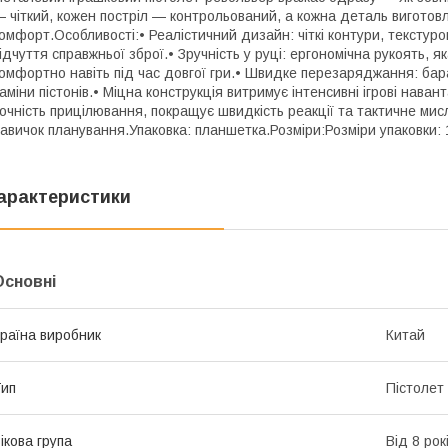
 чіткий, кожен постріл — контрольований, а кожна деталь виготовл
омфорт.Особливості:• Реалістичний дизайн: чіткі контури, текстур
ідчуття справжньої зброї.• Зручність у руці: ергономічна рукоять, 
омфортно навіть під час довгої гри.• Швидке перезаряджання: бар
аміни пістонів.• Міцна конструкція витримує інтенсивні ігрові нава
очність прицілювання, покращує швидкість реакції та тактичне мис
авичок планування.Упаковка: планшетка.Розміри:Розміри упаковки: 
арактеристики
Основні
раїна виробник
Китай
ип
Пістолет
ікова група
Від 8 рок