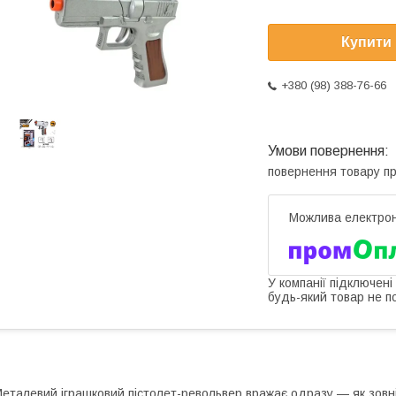
Купити
+380 (98) 388-76-66
повернення товару п
У компанії підключені
будь-який товар не п
еталевий іграшковий пістолет-револьвер вражає одразу — як зовніш