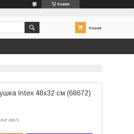
Кошик
Кошик
шка Intex 48х32 см (68672)
Код:
68672