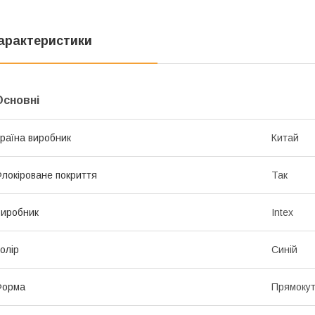
арактеристики
Основні
раїна виробник
Китай
локіроване покриття
Так
иробник
Intex
олір
Синій
Форма
Прямоку