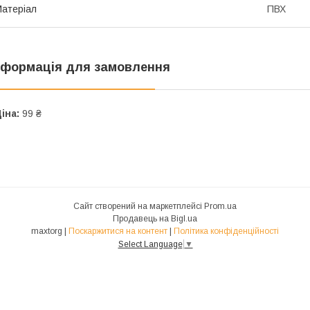
атеріал
ПВХ
нформація для замовлення
іна:
99 ₴
Сайт створений на маркетплейсі
Prom.ua
Продавець на Bigl.ua
maxtorg |
Поскаржитися на контент
|
Політика конфіденційності
Select Language
▼