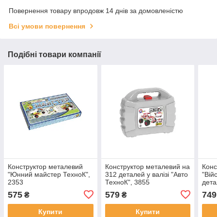
Повернення товару впродовж 14 днів за домовленістю
Всі умови повернення
Подібні товари компанії
Конструктор металевий
Конструктор металевий на
Конс
"Юнний майстер ТехноК",
312 деталей у валізі "Авто
"Вій
2353
ТехноК", 3855
дета
575
579
749
₴
₴
Купити
Купити