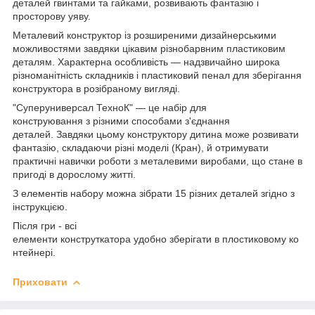
деталей гвинтами та гайками, розвивають фантазію і
просторову уяву.
Металевий конструктор із розширеними дизайнерськими
можливостями завдяки цікавим різнобарвним пластиковим
деталям. Характерна особливість — надзвичайно широка
різноманітність складників і пластиковий пенал для зберігання
конструктора в розібраному вигляді.
"Суперуниверсал ТехноК" — це набір для
конструювання з різними способами з'єднання
деталей. Завдяки цьому конструктору дитина може розвивати
фантазію, складаючи різні моделі (Кран), й отримувати
практичні навички роботи з металевими виробами, що стане в
пригоді в дорослому житті.
З елементів набору можна зібрати 15 різних деталей згідно з
інструкцією.
Після гри - всі
елементи конструткатора удобно зберігати в плостиковому ко
нтейнері.
Приховати