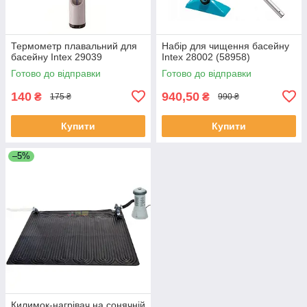
Термометр плавальний для
Набір для чищення басейну
басейну Intex 29039
Intex 28002 (58958)
Готово до відправки
Готово до відправки
140
940,50
₴
₴
175 ₴
990 ₴
Купити
Купити
–5%
Килимок-нагрівач на сонячній