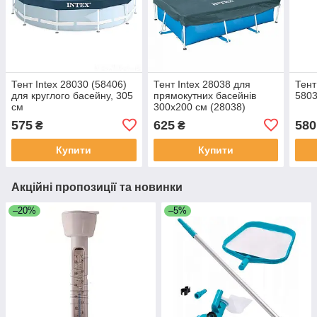
Тент Intex 28030 (58406)
Тент Intex 28038 для
Тент
для круглого басейну, 305
прямокутних басейнів
5803
см
300х200 см (28038)
575
625
580
₴
₴
Купити
Купити
Акційні пропозиції та новинки
–20%
–5%