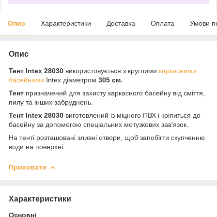
Опис
Характеристики
Доставка
Оплата
Умови п
Опис
Тент Intex 28030
використовується з круглими
каркасними
басейнами
Intex діаметром
305 см.
Тент
призначений для захисту каркасного басейну від сміття,
пилу та інших забруднень.
Тент Intex 28030
виготовлений із міцного ПВХ і кріпиться до
басейну за допомогою спеціальних мотузкових зав'язок.
На тенті розташовані зливні отвори, щоб запобігти скупченню
води на поверхні.
Приховати
Характеристики
Основні