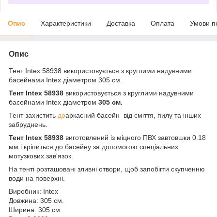
Опис
Характеристики
Доставка
Оплата
Умови п
Опис
Тент Intex 58938 використовується з круглими надувними
басейнами Intex діаметром 305 см.
Тент Intex 58938
використовується з круглими надувними
басейнами Intex діаметром
305 см.
Тент захистить
до
аркасний басейн від сміття, пилу та інших
забруднень.
Тент Intex 58938
виготовлений із міцного ПВХ завтовшки 0.18
мм і кріпиться до басейну за допомогою спеціальних
мотузкових зав'язок.
На тенті розташовані зливні отвори, щоб запобігти скупченню
води на поверхні.
Виробник: Intex
Довжина: 305 см.
Ширина: 305 см.