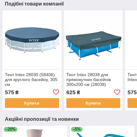
Подібні товари компанії
Тент Intex 28030 (58406)
Тент Intex 28038 для
Тент
для круглого басейну, 305
прямокутних басейнів
Inte
см
300х200 см (28038)
575
625
575
₴
₴
Купити
Купити
Акційні пропозиції та новинки
–20%
–5%