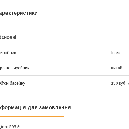
арактеристики
Основні
иробник
Intex
раїна виробник
Китай
б'єм басейну
150 куб. 
нформація для замовлення
іна:
595 ₴