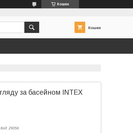
Кошик
Кошик
огляду за басейном INTEX
Код:
29056