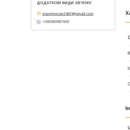
Х
maximrezan1987@gmail.com
+380983887666
В
К
О
І
Ц