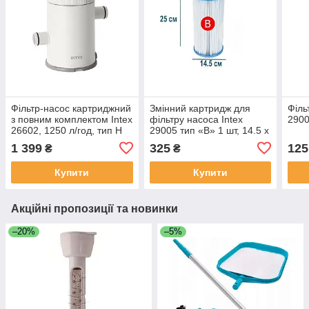
Фільтр-насос картриджний
Змінний картридж для
Філь
з повним комплектом Intex
фільтру насоса Intex
2900
26602, 1250 л/год, тип Н
29005 тип «В» 1 шт, 14.5 х
25 см
1 399
325
125
₴
₴
Купити
Купити
Акційні пропозиції та новинки
–20%
–5%