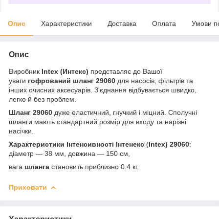
Опис
Характеристики
Доставка
Оплата
Умови п
Опис
Виробник
Intex (Интекс)
представляє до Вашої
уваги
гофрований шланг
29060
для насосів, фільтрів та
інших очисних аксесуарів. З'єднання відбувається швидко,
легко й без проблем.
Шланг
29060
дуже еластичний, гнучкий і міцний. Сполучні
шланги мають стандартний розмір для входу та нарізні
насічки.
Характеристики Інтенсивності Інтенекс
(
Intex)
29060
:
діаметр — 38 мм, довжина — 150 см,
вага
шланга
становить приблизно 0.4 кг.
Приховати