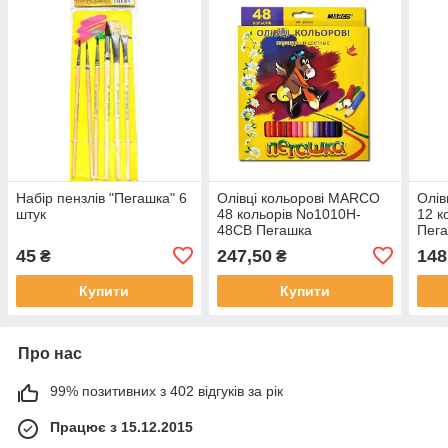
Набір пензлів "Пегашка" 6
Олівці кольорові MARCO
Олів
штук
48 кольорів No1010H-
12 к
48CB Пегашка
Пег
стру
45
247,50
148
₴
₴
Купити
Купити
Про нас
99% позитивних з 402 відгуків за рік
Працює з 15.12.2015