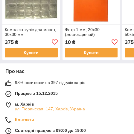
Комплект куліс для монет,
Фетр 1 мм, 20х30
Комп
30х30 мм
(жовтогарячий)
50х
375
10
375
₴
₴
Купити
Купити
Про нас
98% позитивних з 397 відгуків за рік
Працює з 15.12.2015
м. Харків
ул. Тюринская, 147, Харків, Україна
Контакти
Сьогодні працює з 09:00 до 19:00