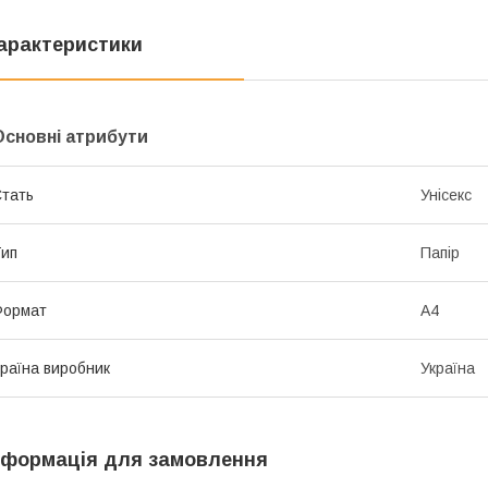
арактеристики
Основні атрибути
тать
Унісекс
ип
Папір
Формат
A4
раїна виробник
Україна
нформація для замовлення