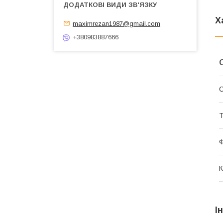
Х
maximrezan1987@gmail.com
+380983887666
С
Т
К
І