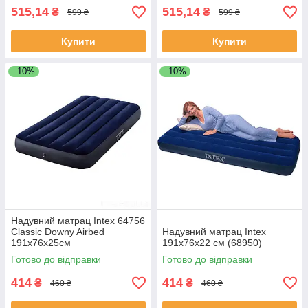
515,14
515,14
₴
₴
599 ₴
599 ₴
Купити
Купити
–10%
–10%
Надувний матрац Intex 64756
Classic Downy Airbed
Надувний матрац Intex
191х76х25см
191х76х22 см (68950)
Готово до відправки
Готово до відправки
414
414
₴
₴
460 ₴
460 ₴