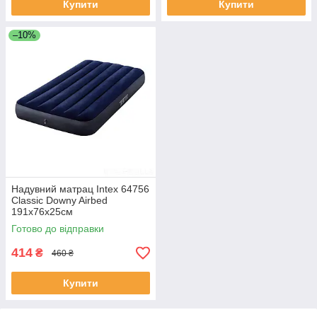
Купити
Купити
–10%
Надувний матрац Intex 64756
Classic Downy Airbed
191х76х25см
Готово до відправки
414
₴
460 ₴
Купити