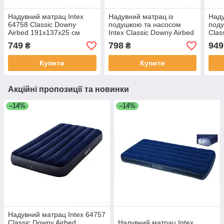
Надувний матрац Intex
Надувний матрац із
Наду
64758 Classic Downy
подушкою та насосом
поду
Airbed 191х137х25 см
Intex Classic Downy Airbed
Clas
191х99х25см
191
749
798
949
₴
₴
Купити
Купити
Акційні пропозиції та новинки
–14%
–14%
Надувний матрац Intex 64757
Classic Downy Airbed
Надувний матрац Intex