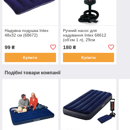
Надувна подушка Intex
Ручний насос для
48х32 см (68672)
надування Intex 68612
(об'єм 1 л), 29см
99
180
₴
₴
Купити
Купити
Подібні товари компанії