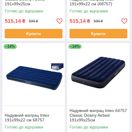
191х99х25см
191х99х22 см (68757)
Готово до відправки
Готово до відправки
515,14
515,14
₴
₴
599 ₴
599 ₴
Купити
Купити
–14%
–14%
Надувний матрац Intex 64757
Надувний матрац Intex
Classic Downy Airbed
191х99х22 см 68757
191х99х25см
Готово до відправки
Готово до відправки