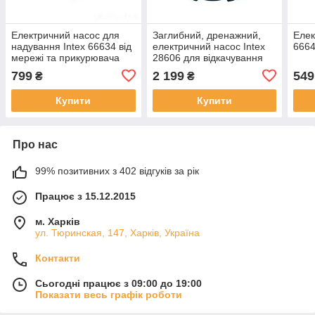
Електричний насос для
Заглибний, дренажний,
Елек
надування Intex 66634 від
електричний насос Intex
6664
мережі та прикурювача
28606 для відкачування
(220-240 V, 12 V, 480 л/хв)
води з басейну.
799
2 199
549
₴
₴
Купити
Купити
Про нас
99% позитивних з 402 відгуків за рік
Працює з 15.12.2015
м. Харків
ул. Тюринская, 147, Харків, Україна
Контакти
Сьогодні працює з 09:00 до 19:00
Показати весь графік роботи