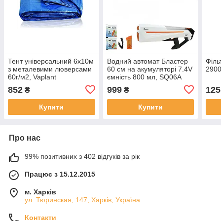
Тент універсальний 6х10м
Водний автомат Бластер
Філь
з металевими люверсами
60 см на акумуляторі 7.4V
2900
60г/м2, Vaplant
ємність 800 мл, SQ06A
852
999
125
₴
₴
Купити
Купити
Про нас
99% позитивних з 402 відгуків за рік
Працює з 15.12.2015
м. Харків
ул. Тюринская, 147, Харків, Україна
Контакти