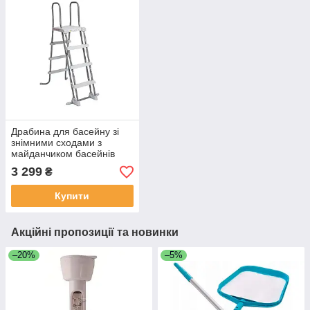
Драбина для басейну зі
знімними сходами з
майданчиком басейнів
висотою до 122 см, Intex
3 299
₴
28076
Купити
Акційні пропозиції та новинки
–20%
–5%