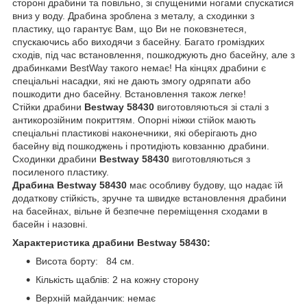
стороні драбини та повільно, зі спущеними ногами спускатися
вниз у воду. Драбина зроблена з металу, а сходинки з
пластику, що гарантує Вам, що Ви не поковзнетеся,
спускаючись або виходячи з басейну. Багато громіздких
сходів, під час встановлення, пошкоджують дно басейну, але з
драбинками BestWay такого немає! На кінцях драбини є
спеціальні насадки, які не дають змогу одряпати або
пошкодити дно басейну. Встановлення також легке!
Стійки драбини
Bestway 58430
виготовляються зі сталі з
антикорозійним покриттям. Опорні ніжки стійок мають
спеціальні пластикові наконечники, які оберігають дно
басейну від пошкоджень і протидіють ковзанню драбини.
Сходинки драбини
Bestway 58430
виготовляються з
посиленого пластику.
Драбина
Bestway 58430
має особливу будову, що надає їй
додаткову стійкість, зручне та швидке встановлення драбини
на басейнах, вільне й безпечне переміщення сходами в
басейн і назовні.
Характеристика драбини Bestway 58430:
Висота борту: 84 см.
Кількість щаблів: 2 на кожну сторону
Верхній майданчик: немає