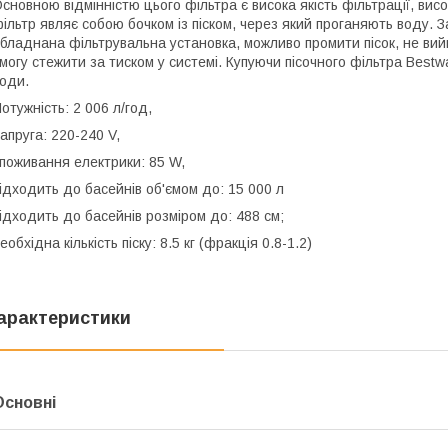
сновною відмінністю цього фільтра є висока якість фільтрації, вис
ільтр являє собою бочком із піском, через який проганяють воду.
бладнана фільтрувальна установка, можливо промити пісок, не ви
могу стежити за тиском у системі. Купуючи пісочного фільтра Bes
оди.
отужність: 2 006 л/год,
апруга: 220-240 V,
поживання електрики: 85 W,
ідходить до басейнів об'ємом до: 15 000 л
ідходить до басейнів розміром до: 488 см;
еобхідна кількість піску: 8.5 кг (фракція 0.8-1.2)
арактеристики
Основні