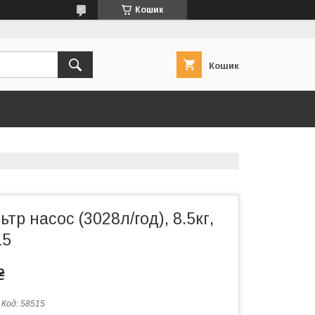
Кошик
Кошик
тр насос (3028л/год), 8.5кг,
15
₴
Код:
58515