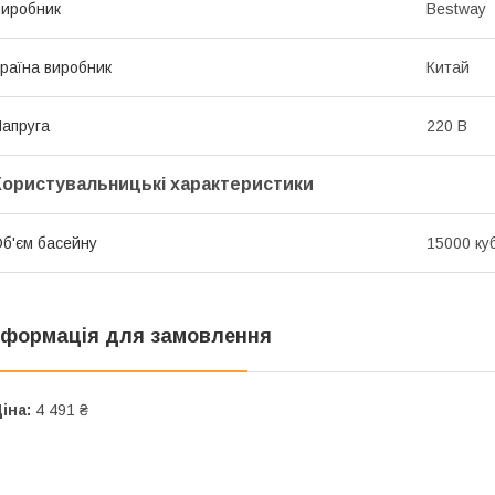
иробник
Bestway
раїна виробник
Китай
апруга
220 В
Користувальницькі характеристики
б'єм басейну
15000 ку
нформація для замовлення
іна:
4 491 ₴