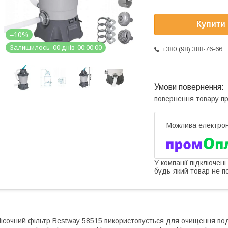
Купити
–10%
Залишилось
0
0
днів
0
0
0
0
0
0
+380 (98) 388-76-66
повернення товару п
У компанії підключені
будь-який товар не п
ісочний фільтр Bestway 58515 використовується для очищення вод