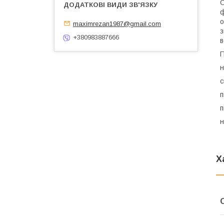
О
ф
о
maximrezan1987@gmail.com
з
+380983887666
в
П
н
с
п
п
н
Х