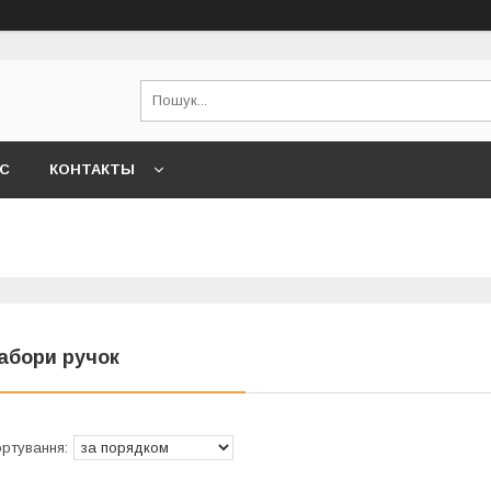
АС
КОНТАКТЫ
абори ручок