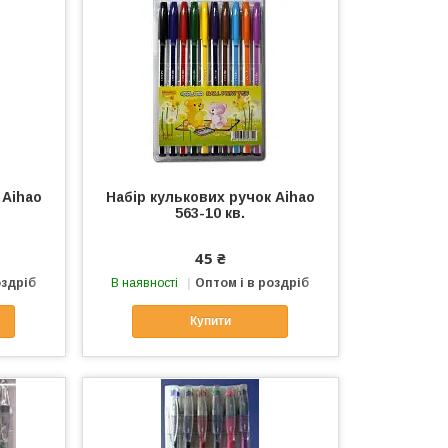
 Aihao
Набір кулькових ручок Aihao
563-10 кв.
45 ₴
оздріб
В наявності
Оптом і в роздріб
Купити