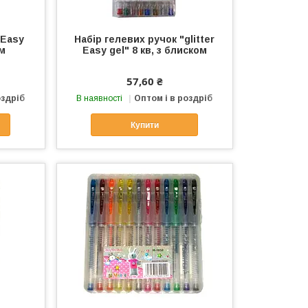
"Easy
Набір гелевих ручок "glitter
ом
Easy gel" 8 кв, з блиском
57,60 ₴
оздріб
В наявності
Оптом і в роздріб
Купити