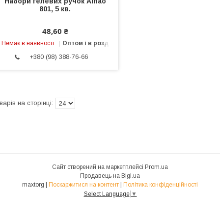
Набори гелевих ручок Aihao
801, 5 кв.
48,60 ₴
Немає в наявності
Оптом і в роздріб
+380 (98) 388-76-66
Сайт створений на маркетплейсі
Prom.ua
Продавець на Bigl.ua
maxtorg |
Поскаржитися на контент
|
Політика конфіденційності
Select Language
▼