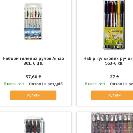
Набори гелевих ручок Aihao
Набір кулькових ручок
801, 6 цв.
563-6 кв.
57,60 ₴
27 ₴
В наявності
Оптом і в роздріб
В наявності
Оптом і в р
Купити
Купити